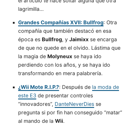
el artículo te hace soltar alguna que otra
lagrimilla…
Grandes Compañías XVII: Bullfrog
: Otra
compañía que también destacó en esa
época es
Bullfrog
, y
Jaimixx
se encarga
de que no quede en el olvido. Lástima que
la magia de
Molyneux
se haya ido
perdiendo con los años, y se haya ido
transformando en mera palabrería.
¿Wii Mote R.I.P.?
: Después de
la moda de
este E3
de presentar controles
“innovadores”,
DanteNeverDies
se
pregunta si por fin han conseguido “matar”
al mando de la
Wii
.