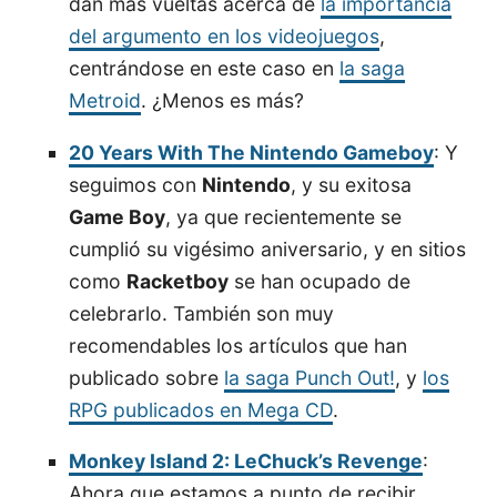
dan más vueltas acerca de
la importancia
del argumento en los videojuegos
,
centrándose en este caso en
la saga
Metroid
. ¿Menos es más?
20 Years With The Nintendo Gameboy
: Y
seguimos con
Nintendo
, y su exitosa
Game Boy
, ya que recientemente se
cumplió su vigésimo aniversario, y en sitios
como
Racketboy
se han ocupado de
celebrarlo. También son muy
recomendables los artículos que han
publicado sobre
la saga Punch Out!
, y
los
RPG publicados en Mega CD
.
Monkey Island 2: LeChuck’s Revenge
:
Ahora que estamos a punto de recibir