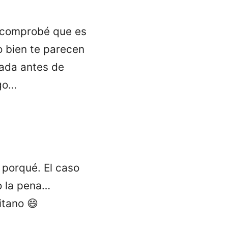
n comprobé que es
o bien te parecen
nada antes de
ego…
 porqué. El caso
o la pena…
tano 😄