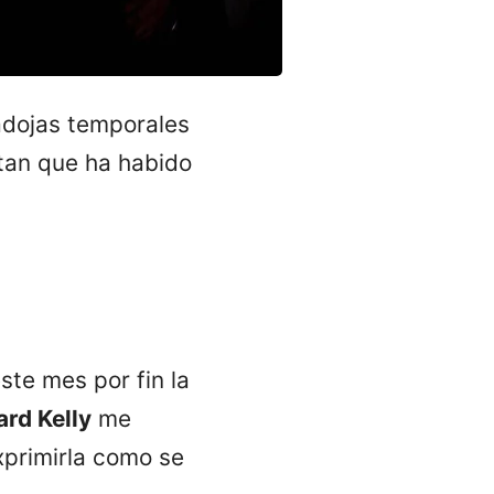
radojas temporales
tan que ha habido
ste mes por fin la
ard Kelly
me
xprimirla como se