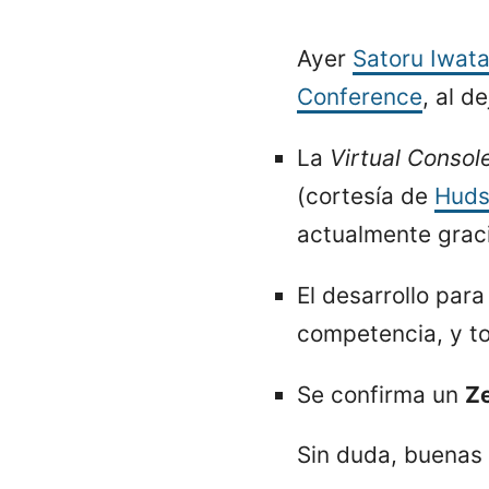
Ayer
Satoru Iwat
Conference
, al d
La
Virtual Consol
(cortesía de
Huds
actualmente graci
El desarrollo par
competencia, y to
Se confirma un
Z
Sin duda, buenas 