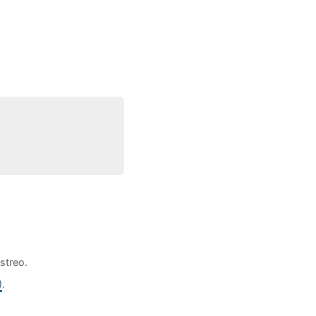
streo.
)
.