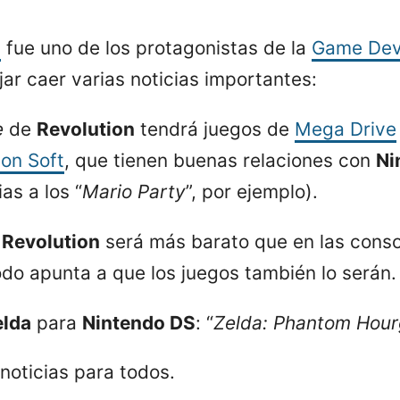
a
fue uno de los protagonistas de la
Game Dev
ejar caer varias noticias importantes:
e
de
Revolution
tendrá juegos de
Mega Drive
on Soft
, que tienen buenas relaciones con
Ni
as a los “
Mario Party
”, por ejemplo).
a
Revolution
será más barato que en las conso
do apunta a que los juegos también lo serán.
elda
para
Nintendo DS
: “
Zelda: Phantom Hour
noticias para todos.