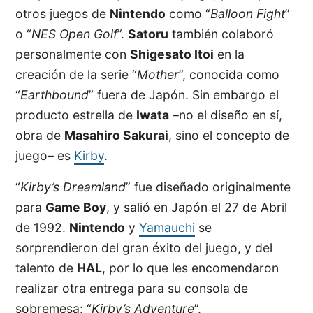
otros juegos de
Nintendo
como “
Balloon Fight
”
o “
NES Open Golf
”.
Satoru
también colaboró
personalmente con
Shigesato Itoi
en la
creación de la serie “
Mother
”, conocida como
“
Earthbound
” fuera de Japón. Sin embargo el
producto estrella de
Iwata
–no el diseño en sí,
obra de
Masahiro Sakurai
, sino el concepto de
juego– es
Kirby
.
“
Kirby’s Dreamland
” fue diseñado originalmente
para
Game Boy
, y salió en Japón el 27 de Abril
de 1992.
Nintendo
y
Yamauchi
se
sorprendieron del gran éxito del juego, y del
talento de
HAL
, por lo que les encomendaron
realizar otra entrega para su consola de
sobremesa: “
Kirby’s Adventure
”.