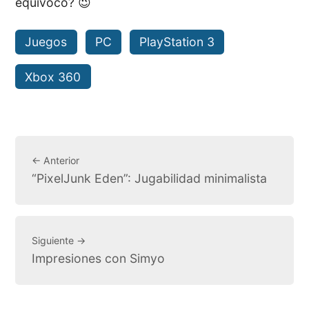
equivoco? 😉
Juegos
PC
PlayStation 3
Xbox 360
← Anterior
“PixelJunk Eden”: Jugabilidad minimalista
Siguiente →
Impresiones con Simyo