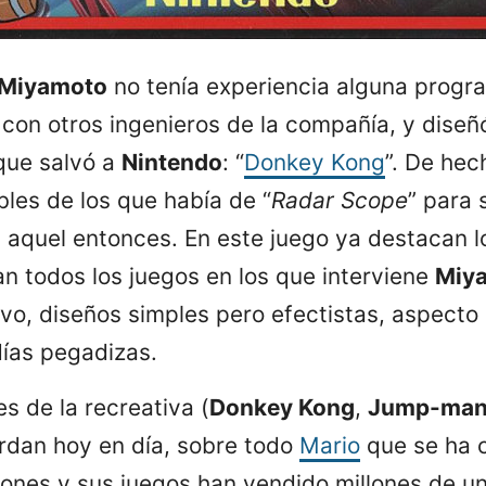
Miyamoto
no tenía experiencia alguna progr
con otros ingenieros de la compañía, y diseñó
que salvó a
Nintendo
: “
Donkey Kong
”. De hec
es de los que había de “
Radar Scope
” para 
 aquel entonces. En este juego ya destacan l
an todos los juegos en los que interviene
Miy
ivo, diseños simples pero efectistas, aspecto
ías pegadizas.
s de la recreativa (
Donkey Kong
,
Jump-ma
erdan hoy en día, sobre todo
Mario
que se ha 
ones y sus juegos han vendido millones de un