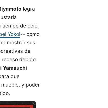
iyamoto
logra
ustaría
 tiempo de ocio.
ei Yokoi
-- como
ara mostrar sus
creativas de
o receso debido
hi Yamauchi
para que
l mueble, y poder
tido.