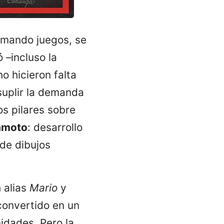
amando juegos, se
 –incluso la
ho hicieron falta
suplir la demanda
os pilares sobre
amoto
: desarrollo
 de dibujos
n
alias
Mario
y
convertido en un
idades. Pero la