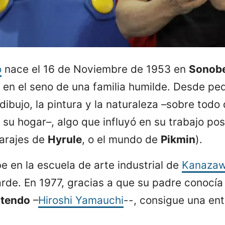
o
nace el 16 de Noviembre de 1953 en
Sonob
 en el seno de una familia humilde. Desde pe
dibujo, la pintura y la naturaleza –sobre todo 
 su hogar–, algo que influyó en su trabajo pos
parajes de
Hyrule
, o el mundo de
Pikmin
).
be en la escuela de arte industrial de
Kanaza
rde. En 1977, gracias a que su padre conocía 
ntendo
–
Hiroshi Yamauchi
--, consigue una ent