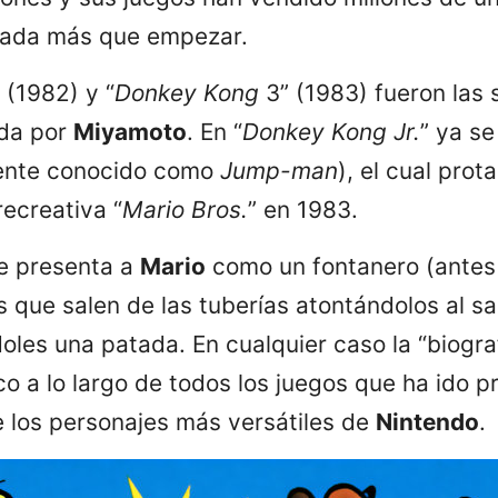
 nada más que empezar.
” (1982) y “
Donkey Kong
3” (1983) fueron las 
ada por
Miyamoto
. En “
Donkey Kong Jr.
” ya se
ente conocido como
Jump-man
), el cual prot
recreativa “
Mario Bros.
” en 1983.
se presenta a
Mario
como un fontanero (antes 
s que salen de las tuberías atontándolos al sa
doles una patada. En cualquier caso la “biogra
 a lo largo de todos los juegos que ha ido p
 los personajes más versátiles de
Nintendo
.