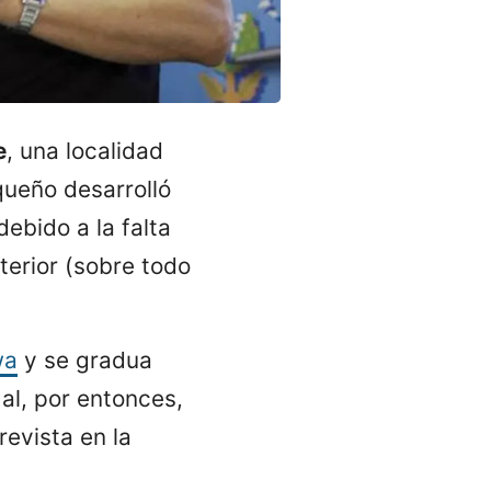
e
, una localidad
queño desarrolló
debido a la falta
terior (sobre todo
wa
y se gradua
al, por entonces,
revista en la