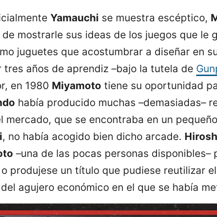
nicialmente
Yamauchi
se muestra escéptico,
M
de mostrarle sus ideas de los juegos que le g
como juguetes que acostumbrar a diseñar en su
tres años de aprendiz –bajo la tutela de
Gunp
or, en 1980
Miyamoto
tiene su oportunidad p
ndo
había producido muchas –demasiadas– re
el mercado, que se encontraba en un pequeñ
i
, no había acogido bien dicho arcade.
Hiros
oto
–una de las pocas personas disponibles– 
o produjese un título que pudiese reutilizar e
del agujero económico en el que se había me