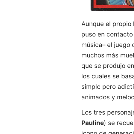
Aunque el propio
puso en contacto 
música– el juego 
muchos más muebl
que se produjo en
los cuales se bas
simple pero adict
animados y melod
Los tres personaje
Pauline
) se recu
icono de generaci