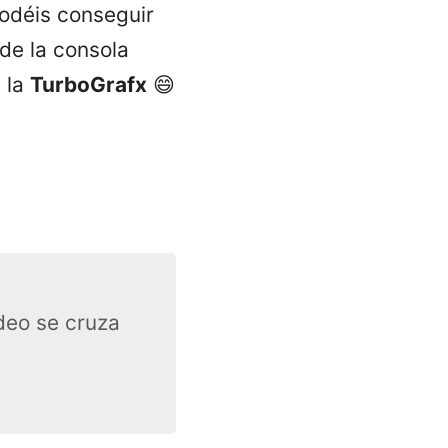
odéis conseguir
 de la consola
 la
TurboGrafx
😄
deo se cruza