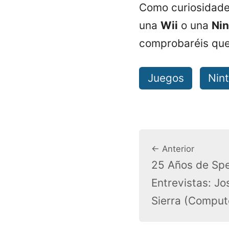
Como curiosidade
una
Wii
o una
Ni
comprobaréis que 
Juegos
Nin
← Anterior
25 Años de Sp
Entrevistas: Jo
Sierra (Compu