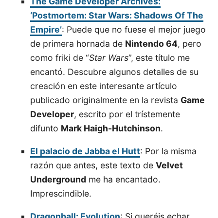
The Game Developer Archives:
‘Postmortem: Star Wars: Shadows Of The
Empire’
: Puede que no fuese el mejor juego
de primera hornada de
Nintendo 64
, pero
como friki de “
Star Wars
”, este título me
encantó. Descubre algunos detalles de su
creación en este interesante artículo
publicado originalmente en la revista
Game
Developer
, escrito por el trístemente
difunto
Mark Haigh-Hutchinson
.
El palacio de Jabba el Hutt
: Por la misma
razón que antes, este texto de
Velvet
Underground
me ha encantado.
Imprescindible.
Dragonball: Evolution
: Si queréis echar