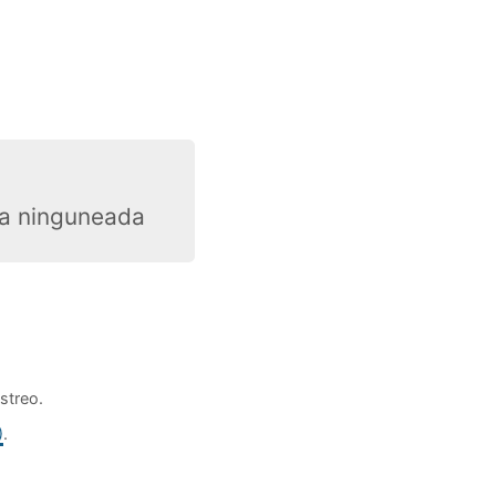
ma ninguneada
streo.
)
.