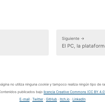
Siguiente →
El PC, la platafor
página no utiliza ninguna
cookie
y tampoco realiza ningún tipo de ra
Contenidos publicados bajo
licencia Creative Commons (CC BY 4.0
E-mail
·
Twitter
·
GitHub
·
Itch.io
·
LinkedIn