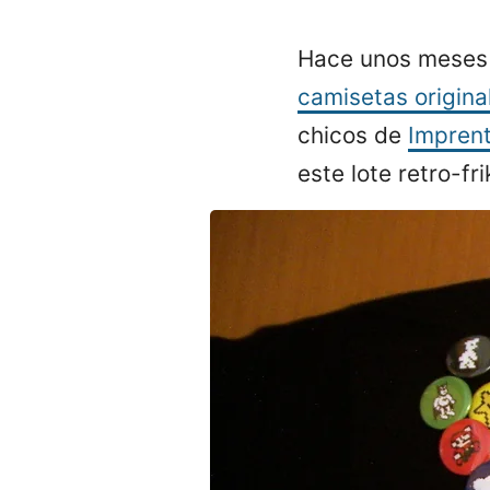
Hace unos meses
camisetas origina
chicos de
Imprent
este lote retro-frik