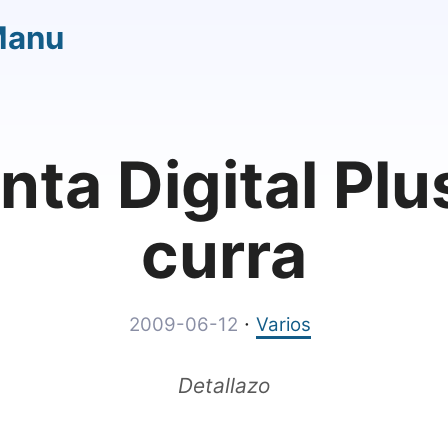
Manu
nta Digital Plus
curra
·
2009-06-12
Varios
Detallazo