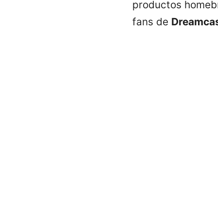
productos homebr
fans de
Dreamca