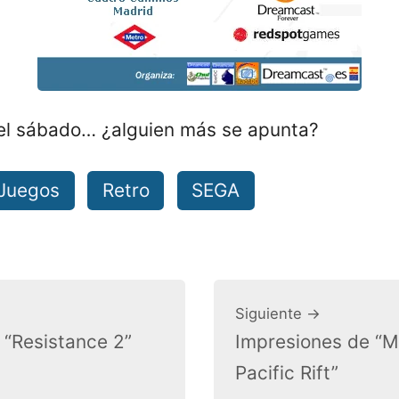
í el sábado… ¿alguien más se apunta?
Juegos
Retro
SEGA
Siguiente →
 “Resistance 2”
Impresiones de “M
Pacific Rift”