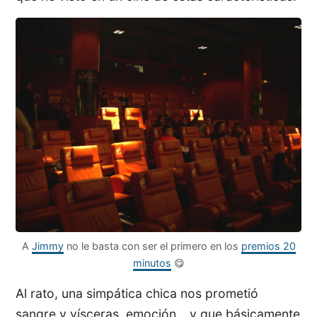
A
Jimmy
no le basta con ser el primero en los
premios 20
minutos
😋
Al rato, una simpática chica nos prometió
sangre y vísceras, emoción… y que básicamente