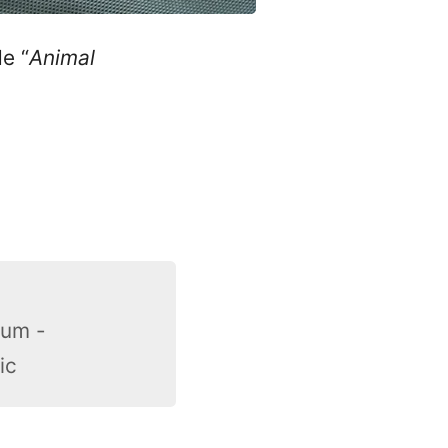
e “
Animal
rum -
ic