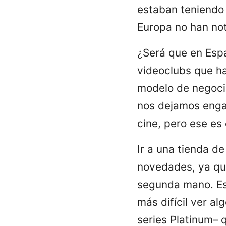
estaban teniendo e
Europa no han no
¿Será que en Esp
videoclubs que h
modelo de negocio
nos dejamos enga
cine, pero ese es 
Ir a una tienda d
novedades, ya que
segunda mano. Eso
más difícil ver a
series Platinum– 