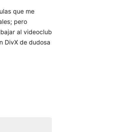
culas que me
ales; pero
bajar al videoclub
un DivX de dudosa