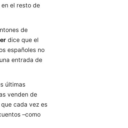
 en el resto de
ontones de
er
dice que el
los españoles no
 una entrada de
s últimas
las venden de
, que cada vez es
escuentos –como