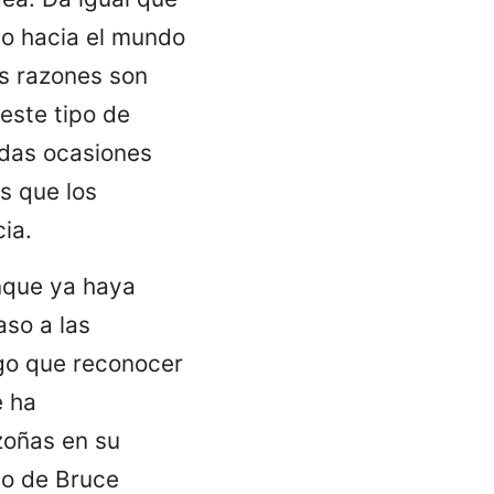
to hacia el mundo
as razones son
este tipo de
adas ocasiones
s que los
ia.
nque ya haya
aso a las
go que reconocer
e ha
zoñas en su
go de Bruce