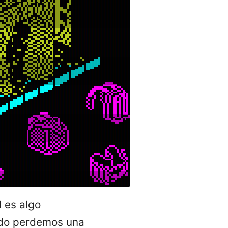
d es algo
ando perdemos una