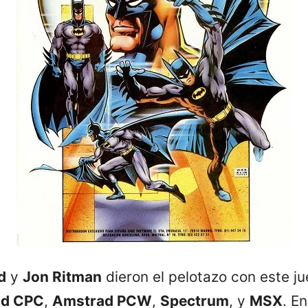
d
y
Jon Ritman
dieron el pelotazo con este j
ad CPC
,
Amstrad PCW
,
Spectrum
, y
MSX
. E