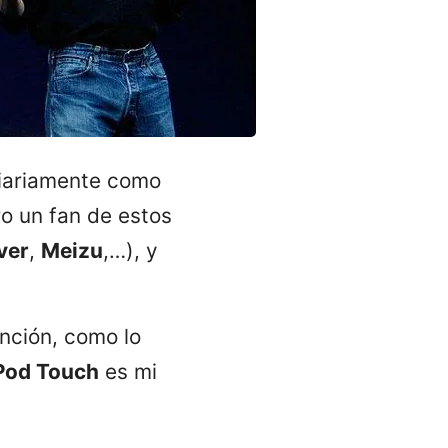
diariamente como
ro un fan de estos
ver
,
Meizu
,…), y
ención, como lo
Pod Touch
es mi