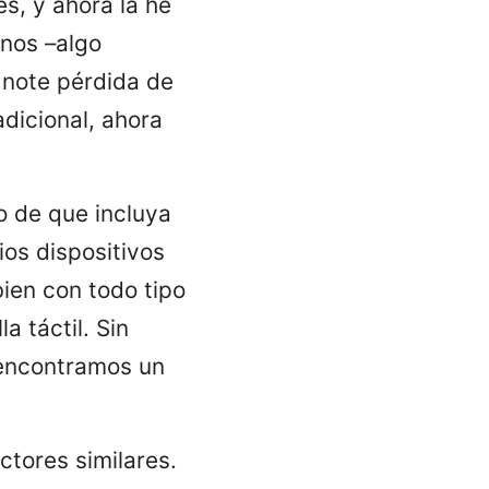
s, y ahora la he
nos –algo
 note pérdida de
adicional, ahora
o de que incluya
os dispositivos
ien con todo tipo
a táctil. Sin
i encontramos un
ctores similares.