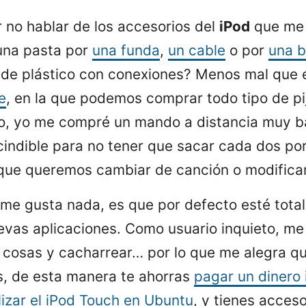
 no hablar de los accesorios del
iPod
que me 
una pasta por
una funda
,
un cable
o por
una 
 de plástico con conexiones? Menos mal que e
e
, en la que podemos comprar todo tipo de pi
lo, yo me compré un mando a distancia muy b
indible para no tener que sacar cada dos por
 que queremos cambiar de canción o modificar
 me gusta nada, es que por defecto esté tota
uevas aplicaciones. Como usuario inquieto, m
 cosas y cacharrear… por lo que me alegra qu
s, de esta manera te ahorras
pagar un dinero 
ilizar el iPod Touch en Ubuntu
, y tienes acces