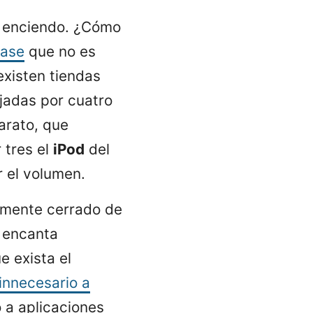
enciendo. ¿Cómo
base
que no es
xisten tiendas
jadas por cuatro
arato, que
 tres el
iPod
del
 el volumen.
lmente cerrado de
e encanta
e exista el
innecesario a
o a aplicaciones