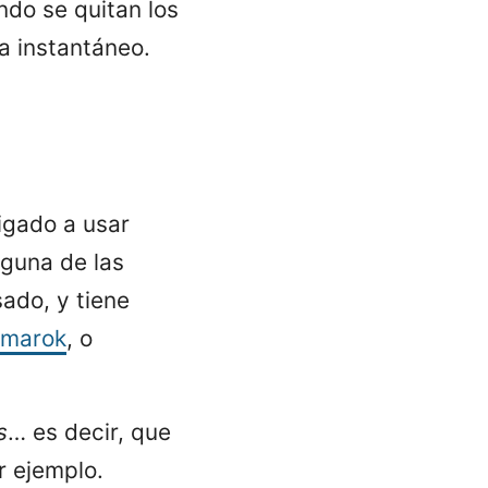
do se quitan los
a instantáneo.
igado a usar
nguna de las
ado, y tiene
marok
, o
s
… es decir, que
r ejemplo.